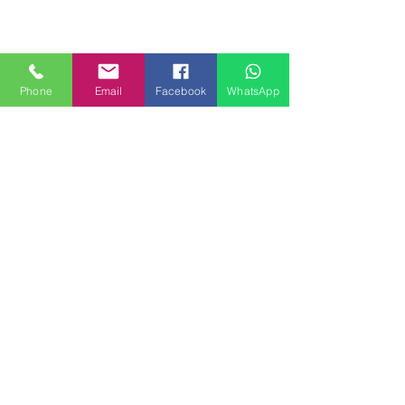
Phone
Email
Facebook
WhatsApp
MILANHOUSES
Piazzale Brescia 16
20149 Milano
Italia
+39 3772834928
Contattaci
FOLLOW US
Servizi
Quartieri
Blog