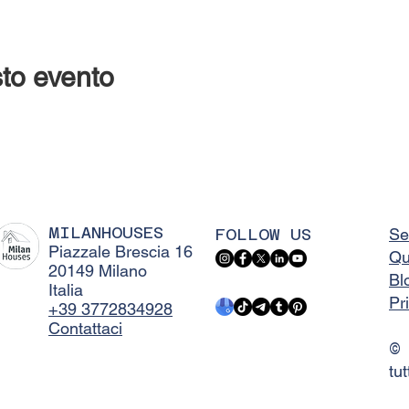
to evento
MILANHOUSES
FOLLOW US
Se
Piazzale Brescia 16
Qu
20149 Milano
Bl
Italia
Pr
+39 3772834928
Contattaci
©
tut