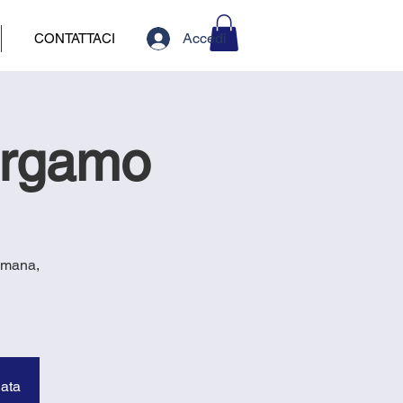
Accedi
CONTATTACI
ergamo
romana,
data