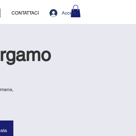
Accedi
CONTATTACI
ergamo
romana,
data