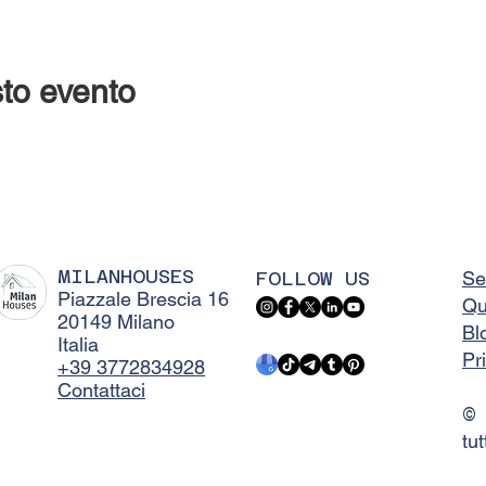
to evento
MILANHOUSES
FOLLOW US
Se
Piazzale Brescia 16
Qu
20149 Milano
Bl
Italia
Pr
+39 3772834928
Contattaci
©
tut