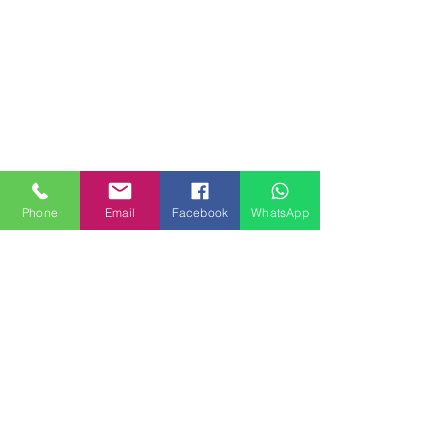
Phone
Email
Facebook
WhatsApp
MILANHOUSES
Piazzale Brescia 16
20149 Milano
Italia
+39 3772834928
Contattaci
FOLLOW US