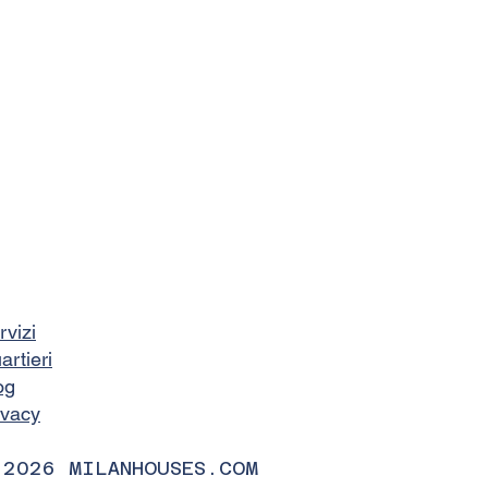
rvizi
artieri
og
ivacy
 2026 MILANHOUSES.COM