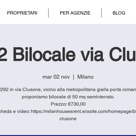
PROPRIETARI
PER AGENZIE
BLOG
92 Bilocale via Cl
mar 02 nov
  |  
Milano
if292 in via Clusone, vicino alla metropolitana gialla porta roman
proponiamo bilocale di 50 mq seminterrato.
Prezzo: €730,00
cheda e video: https://milanhousesrent.wixsite.com/homepage/bi
clusone