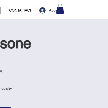
Accedi
CONTATTACI
usone
a,
locale-