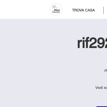
TROVA CASA
rif2
r
Vedi s