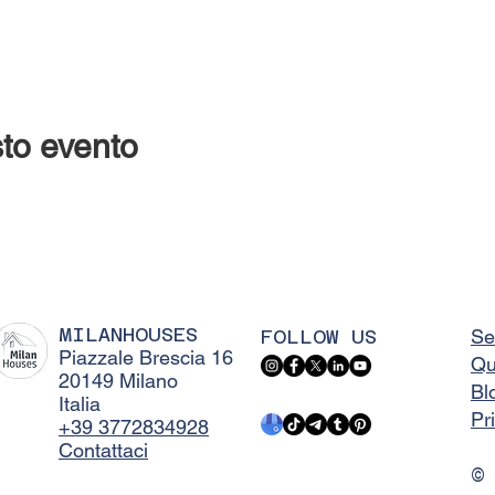
to evento
MILANHOUSES
FOLLOW US
Se
Piazzale Brescia 16
Qu
20149 Milano
Bl
Italia
Pr
+39 3772834928
Contattaci
©