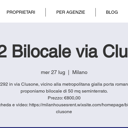
PROPRIETARI
PER AGENZIE
BLOG
92 Bilocale via Cl
mer 27 lug
  |  
Milano
if292 in via Clusone, vicino alla metropolitana gialla porta roman
proponiamo bilocale di 50 mq seminterrato.
Prezzo: €800,00
cheda e video: https://milanhousesrent.wixsite.com/homepage/bi
clusone