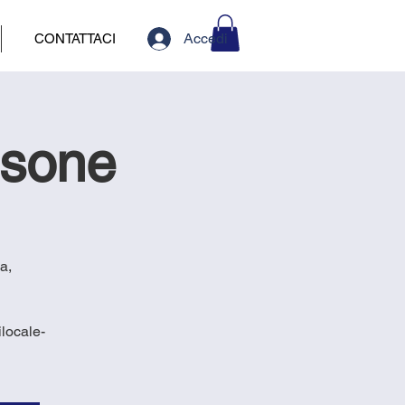
Accedi
CONTATTACI
usone
a,
locale-