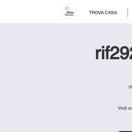
TROVA CASA
rif2
r
Vedi s