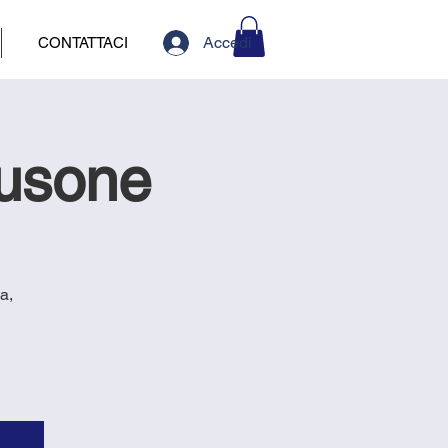
Accedi
CONTATTACI
lusone
a,