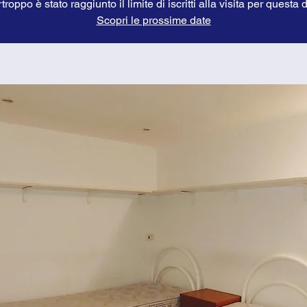
troppo è stato raggiunto il limite di iscritti alla visita per questa 
Scopri le prossime date