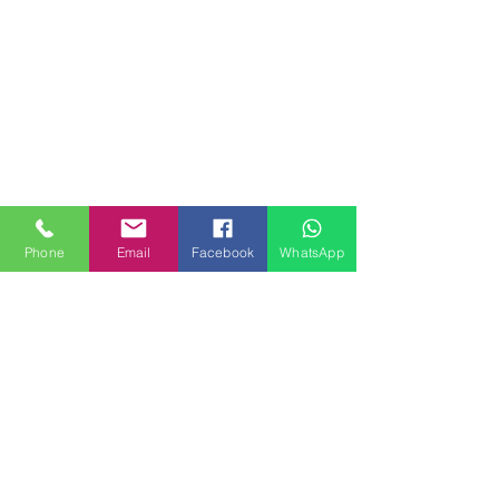
Phone
Email
Facebook
WhatsApp
MILANHOUSES
Piazzale Brescia 16
20149 Milano
Italia
+39 3772834928
Contattaci