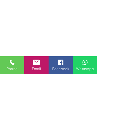
Phone
Email
Facebook
WhatsApp
MILANHOUSES
Piazzale Brescia 16
20149 Milano
Italia
+39 3772834928
Contattaci