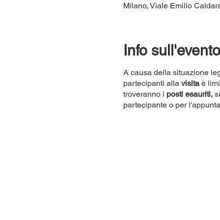
Milano, Viale Emilio Caldara
Info sull'event
A causa della situazione leg
partecipanti alla
visita
è lim
troveranno i
posti esauriti,
sa
partecipante o per l'appunt