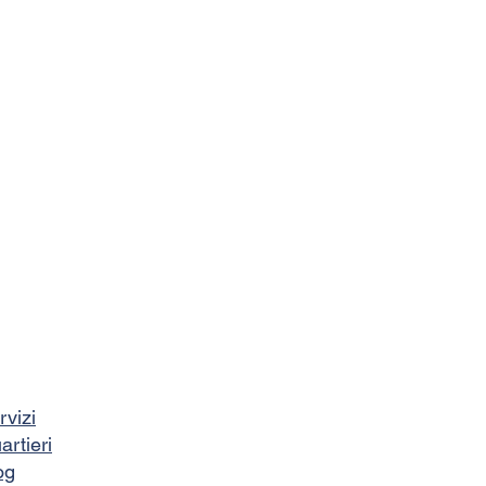
rvizi
artieri
og