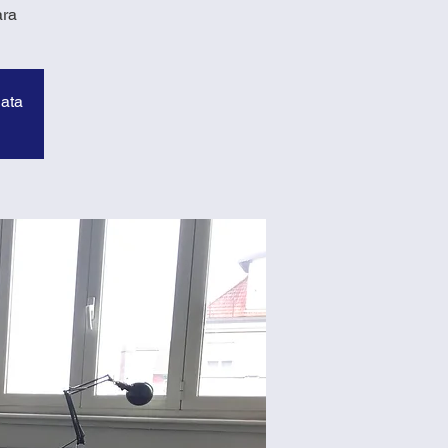
ara
data