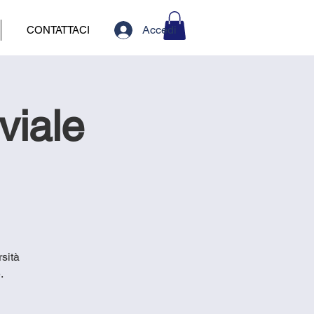
Accedi
CONTATTACI
viale
rsità
.