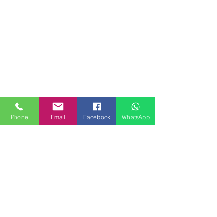
Phone
Email
Facebook
WhatsApp
MILANHOUSES
Piazzale Brescia 16
20149 Milano
Italia
+39 3772834928
Contattaci