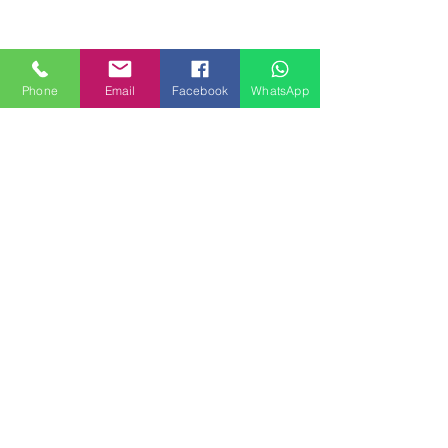
Phone
Email
Facebook
WhatsApp
MILANHOUSES
Piazzale Brescia 16
20149 Milano
Italia
+39 3772834928
Contattaci
FOLLOW US
Servizi
Quartieri
Blog
Privacy