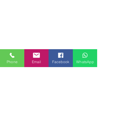
Phone
Email
Facebook
WhatsApp
MILANHOUSES
Piazzale Brescia 16
20149 Milano
Italia
+39 3772834928
Contattaci
FOLLOW US