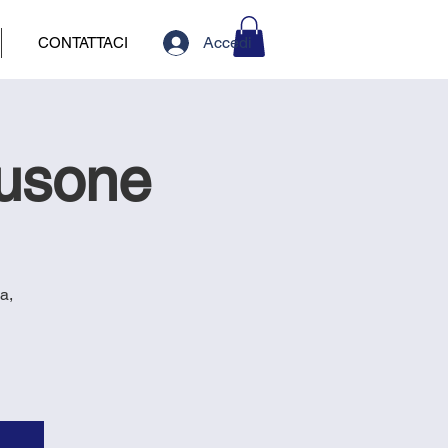
Accedi
CONTATTACI
lusone
a,