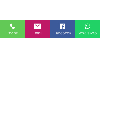
Phone
Email
Facebook
WhatsApp
MILANHOUSES
Piazzale Brescia 16
20149 Milano
Italia
+39 3772834928
Contattaci
FOLLOW US
Servizi
Quartieri
Blog