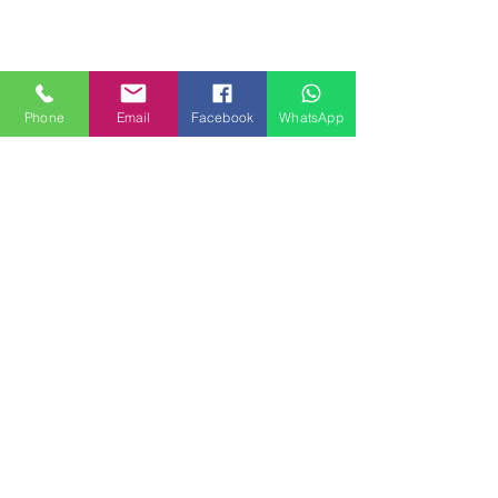
Phone
Email
Facebook
WhatsApp
MILANHOUSES
Piazzale Brescia 16
20149 Milano
Italia
+39 3772834928
Contattaci
FOLLOW US
Servizi
Quartieri
Blog