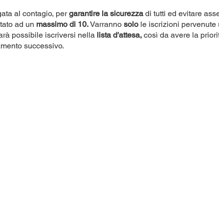
ata al contagio, per
garantire la sicurezza
di tutti ed evitare as
itato ad un
massimo di 10.
Varranno
solo
le iscrizioni pervenute
rà possibile iscriversi nella
lista d'attesa,
così da avere la priori
amento successivo.