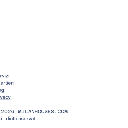
rvizi
artieri
og
ivacy
 2026 MILANHOUSES.COM
ti i diritti riservati