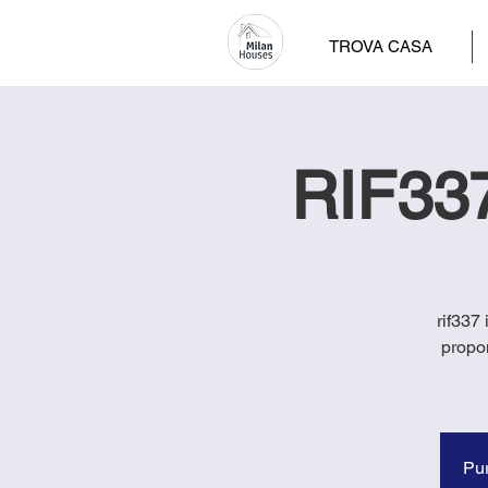
TROVA CASA
RIF337
rif337 
propo
Pur