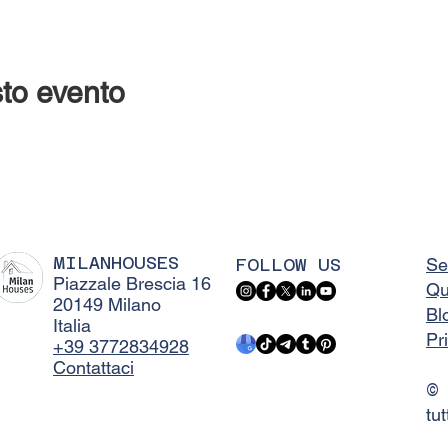
to evento
MILANHOUSES
FOLLOW US
Se
Piazzale Brescia 16
Qu
20149 Milano
Bl
Italia
Pr
+39 3772834928
Contattaci
©
tut