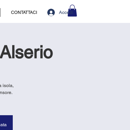
Accedi
CONTATTACI
Alserio
a isola,
nsore.
data