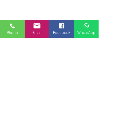
Phone
Email
Facebook
WhatsApp
MILANHOUSES
Piazzale Brescia 16
20149 Milano
Italia
+39 3772834928
Contattaci
FOLLOW US
Servizi
Quartieri
Blog