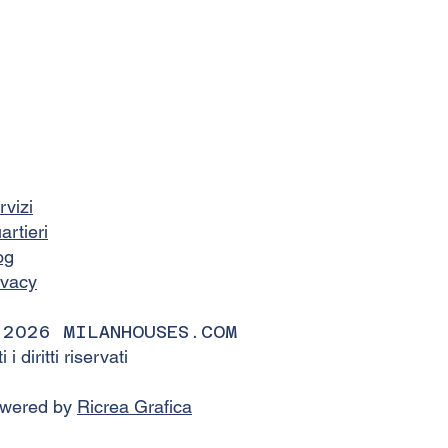
rvizi
artieri
og
ivacy
 2026 MILANHOUSES.COM
ti i diritti riservati
wered by
Ricrea Grafica