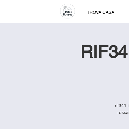
TROVA CASA
RIF341
rif341 
rossa