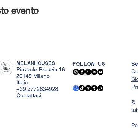
to evento
MILANHOUSES
FOLLOW US
Se
Piazzale Brescia 16
Qu
20149 Milano
Bl
Italia
Pr
+39 3772834928
Contattaci
©
tut
Po