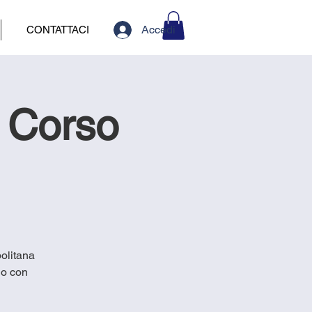
Accedi
CONTATTACI
n Corso
politana
no con