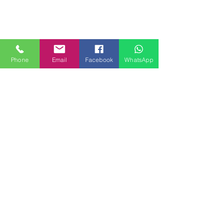
Phone
Email
Facebook
WhatsApp
MILANHOUSES
Piazzale Brescia 16
20149 Milano
Italia
+39 3772834928
Contattaci
FOLLOW US
Servizi
Quartieri