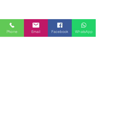
Phone
Email
Facebook
WhatsApp
MILANHOUSES
Piazzale Brescia 16
20149 Milano
Italia
+39 3772834928
Contattaci
FOLLOW US
Servizi
Quartieri
Blog