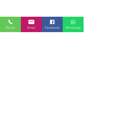
Phone
Email
Facebook
WhatsApp
MILANHOUSES
Piazzale Brescia 16
20149 Milano
Italia
+39 3772834928
Contattaci
FOLLOW US
Servizi
Quartieri
Blog