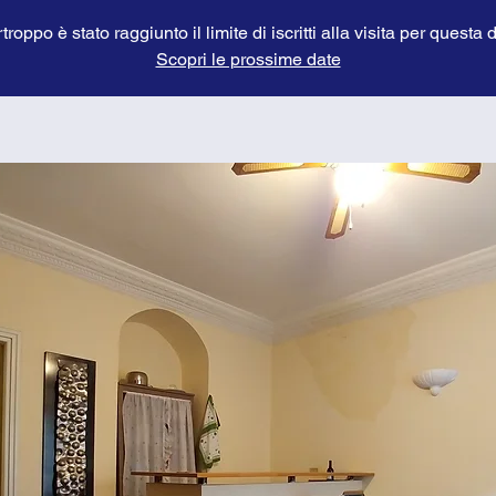
troppo è stato raggiunto il limite di iscritti alla visita per questa 
Scopri le prossime date