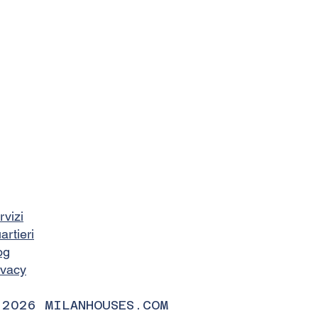
rvizi
artieri
og
ivacy
 2026 MILANHOUSES.COM