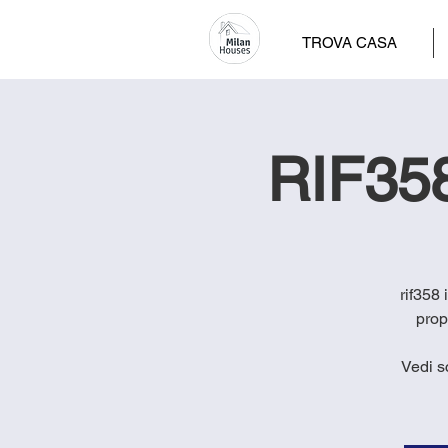
TROVA CASA
RIF358
rif358 
prop
Vedi s