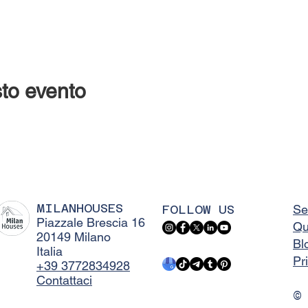
to evento
MILANHOUSES
FOLLOW US
Se
Piazzale Brescia 16
Qu
20149 Milano
Bl
Italia
Pr
+39 3772834928
Contattaci
©