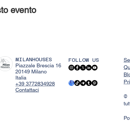
to evento
MILANHOUSES
FOLLOW US
Se
Piazzale Brescia 16
Qu
20149 Milano
Bl
Italia
Pr
+39 3772834928
Contattaci
©
tut
Po