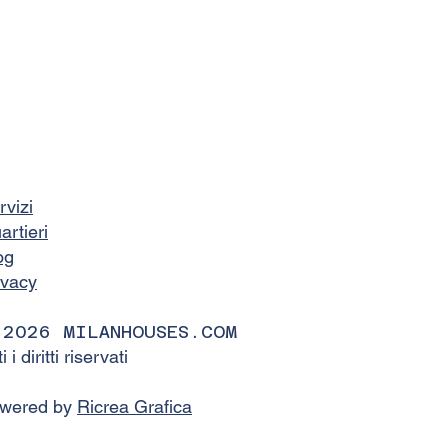
rvizi
artieri
og
ivacy
 2026 MILANHOUSES.COM
ti i diritti riservati
wered by
Ricrea Grafica