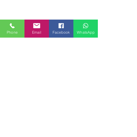
Phone
Email
Facebook
WhatsApp
MILANHOUSES
Piazzale Brescia 16
20149 Milano
Italia
+39 3772834928
Contattaci
FOLLOW US
Servizi
Quartieri
Blog