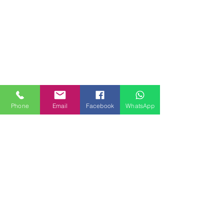
Phone
Email
Facebook
WhatsApp
MILANHOUSES
Piazzale Brescia 16
20149 Milano
Italia
+39 3772834928
Contattaci
FOLLOW US