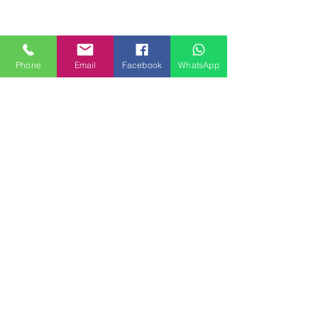
Phone
Email
Facebook
WhatsApp
MILANHOUSES
Piazzale Brescia 16
20149 Milano
Italia
+39 3772834928
Contattaci
FOLLOW US
Servizi
Quartieri
Blog
Privacy