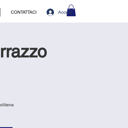
Accedi
CONTATTACI
errazzo
olitana