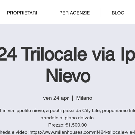
PROPRIETARI
PER AGENZIE
BLOG
4 Trilocale via Ip
Nievo
ven 24 apr
  |  
Milano
4 in via ippolito nievo, a pochi passi da City Life, proponiamo tri
arredato al piano rialzato.
Prezzo: €1.500,00
heda e video: https://www.milanhouses.com/rif424-trilocale-via-i