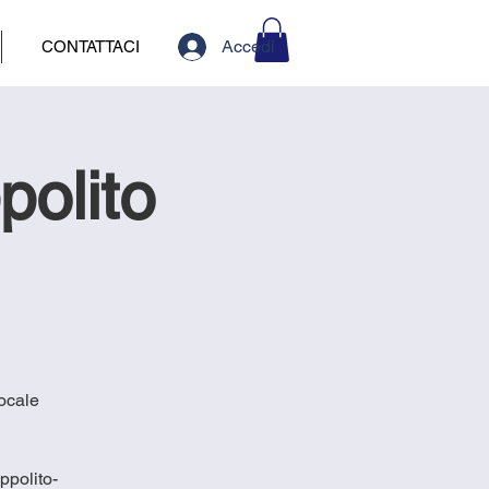
Accedi
CONTATTACI
polito
locale
ppolito-