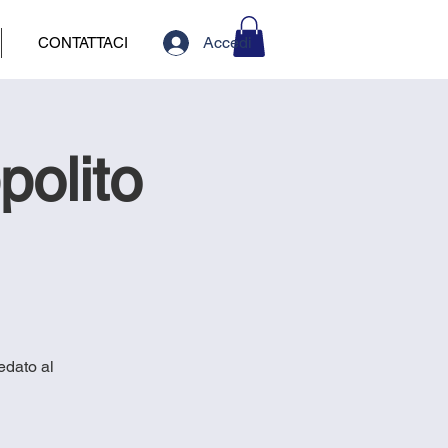
Accedi
CONTATTACI
polito
redato al