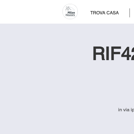
TROVA CASA
RIF42
in via i