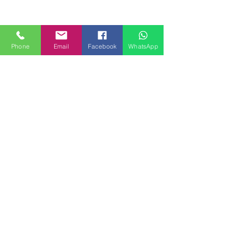
Phone
Email
Facebook
WhatsApp
MILANHOUSES
Piazzale Brescia 16
20149 Milano
Italia
+39 3772834928
Contattaci
FOLLOW US
Servizi
Quartieri
Blog
Privacy