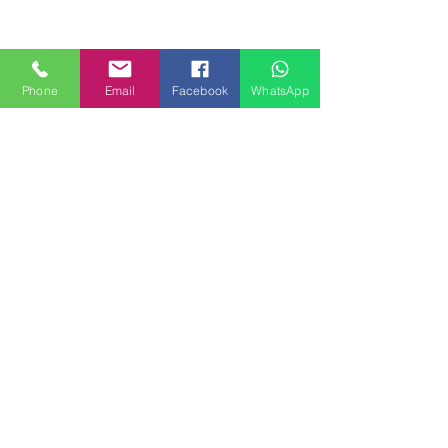
Phone
Email
Facebook
WhatsApp
MILANHOUSES
Piazzale Brescia 16
20149 Milano
Italia
+39 3772834928
Contattaci
FOLLOW US
Servizi
Quartieri
Blog
Privacy