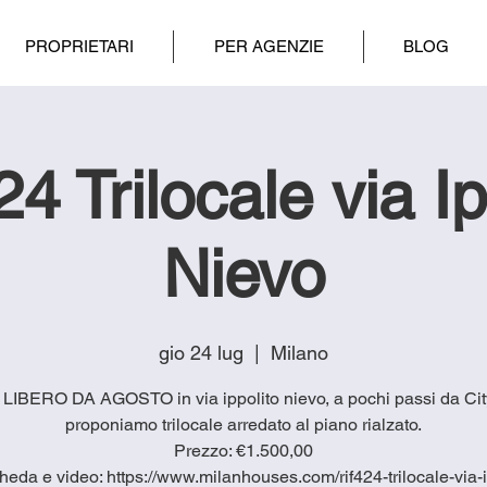
PROPRIETARI
PER AGENZIE
BLOG
4 Trilocale via Ip
Nievo
gio 24 lug
  |  
Milano
4 LIBERO DA AGOSTO in via ippolito nievo, a pochi passi da City
proponiamo trilocale arredato al piano rialzato.
Prezzo: €1.500,00
heda e video: https://www.milanhouses.com/rif424-trilocale-via-i