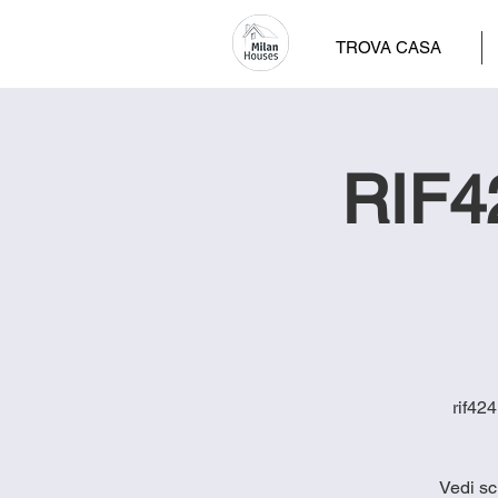
TROVA CASA
RIF42
rif42
Vedi sc