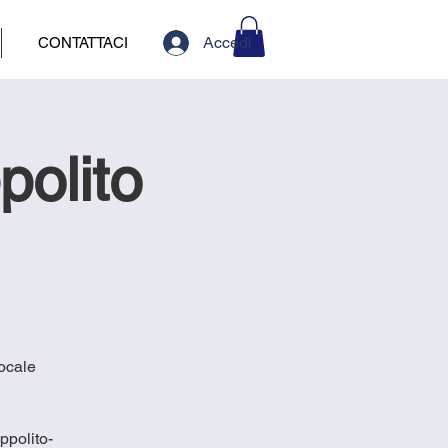
Accedi
CONTATTACI
polito
locale
ppolito-