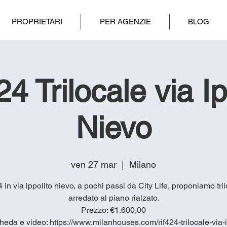
PROPRIETARI
PER AGENZIE
BLOG
4 Trilocale via Ip
Nievo
ven 27 mar
  |  
Milano
4 in via ippolito nievo, a pochi passi da City Life, proponiamo tri
arredato al piano rialzato.
Prezzo: €1.600,00
heda e video: https://www.milanhouses.com/rif424-trilocale-via-i