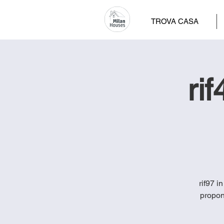
TROVA CASA
ri
rif97 i
propon