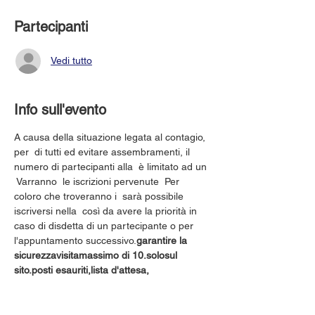
Partecipanti
Vedi tutto
Info sull'evento
A causa della situazione legata al contagio, 
per 
 di tutti ed evitare assembramenti, il 
numero di partecipanti alla 
 è limitato ad un 
 Varranno 
 le iscrizioni pervenute 
 Per 
coloro che troveranno i 
 sarà possibile 
iscriversi nella 
 così da avere la priorità in 
caso di disdetta di un partecipante o per 
l'appuntamento successivo.
garantire la 
sicurezza
visita
massimo di 10.
solo
sul 
sito.
posti esauriti,
lista d'attesa,