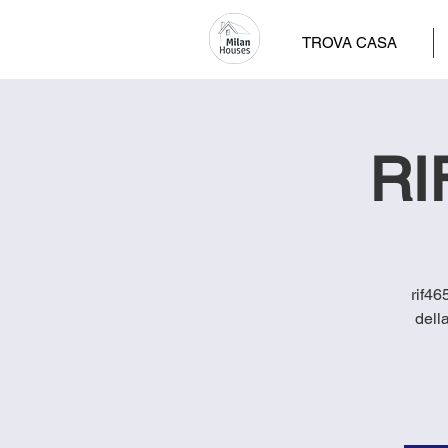
TROVA CASA
RI
rif46
dell