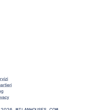
rvizi
artieri
og
ivacy
 2026 MILANHOUSES.COM