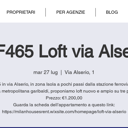
PROPRIETARI
PER AGENZIE
BLOG
F465 Loft via Alse
mar 27 lug
  |  
Via Alserio, 1
5 in via Alserio, in zona Isola a pochi passi dalla stazione ferrovi
a metropolitana garibaldi, proponiamo loft nuovo e ampio su tre p
Prezzo: €1.200,00
Guarda la scheda dell'appartamento a questo link:
https://milanhousesrent.wixsite.com/homepage/loft-via-alserio