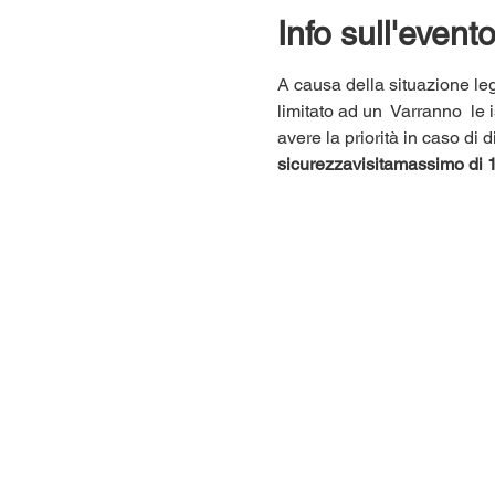
Info sull'event
A causa della situazione leg
limitato ad un 
 Varranno 
 le 
avere la priorità in caso di
sicurezza
visita
massimo di 1