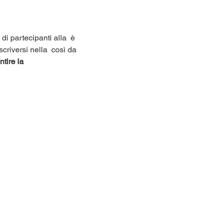
di partecipanti alla 
 è 
scriversi nella 
 così da 
tire la 