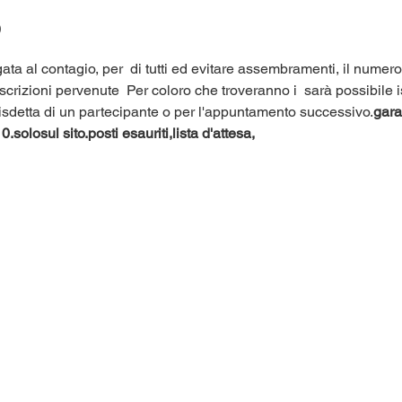
o
ata al contagio, per 
 di tutti ed evitare assembramenti, il numero 
iscrizioni pervenute 
 Per coloro che troveranno i 
 sarà possibile i
 disdetta di un partecipante o per l'appuntamento successivo.
garan
0.
solo
sul sito.
posti esauriti,
lista d'attesa,