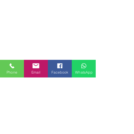
Phone
Email
Facebook
WhatsApp
MILANHOUSES
Piazzale Brescia 16
20149 Milano
Italia
+39 3772834928
Contattaci