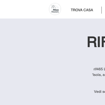
TROVA CASA
RI
rif465
'Isola, 
Vedi s