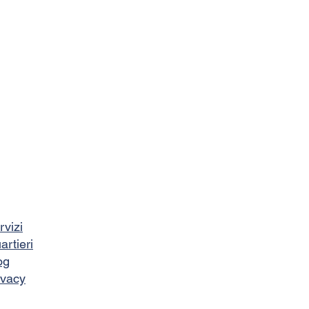
rvizi
artieri
og
ivacy