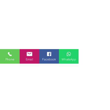
Phone
Email
Facebook
WhatsApp
MILANHOUSES
Piazzale Brescia 16
20149 Milano
Italia
+39 3772834928
Contattaci