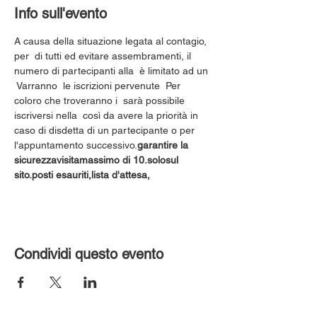
Info sull'evento
A causa della situazione legata al contagio, 
per 
 di tutti ed evitare assembramenti, il 
numero di partecipanti alla 
 è limitato ad un 
 Varranno 
 le iscrizioni pervenute 
 Per 
coloro che troveranno i 
 sarà possibile 
iscriversi nella 
 così da avere la priorità in 
caso di disdetta di un partecipante o per 
l'appuntamento successivo.
garantire la 
sicurezza
visita
massimo di 10.
solo
sul 
sito.
posti esauriti,
lista d'attesa,
Condividi questo evento