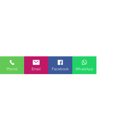
Phone
Email
Facebook
WhatsApp
MILANHOUSES
Piazzale Brescia 16
20149 Milano
Italia
+39 3772834928
Contattaci