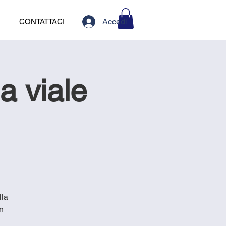
Accedi
CONTATTACI
 viale
lla
n