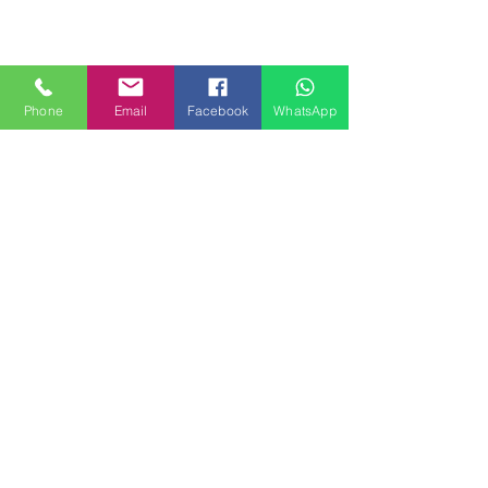
Phone
Email
Facebook
WhatsApp
MILANHOUSES
Piazzale Brescia 16
20149 Milano
Italia
+39 3772834928
Contattaci
FOLLOW US
Servizi
Quartieri
Blog