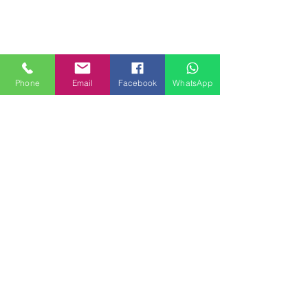
Phone
Email
Facebook
WhatsApp
MILANHOUSES
Piazzale Brescia 16
20149 Milano
Italia
+39 3772834928
Contattaci
FOLLOW US
Servizi
Quartieri