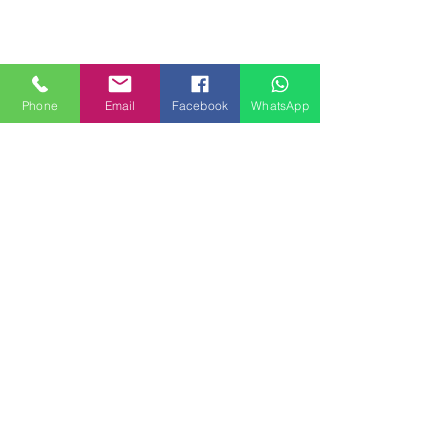
Phone
Email
Facebook
WhatsApp
MILANHOUSES
Piazzale Brescia 16
20149 Milano
Italia
+39 3772834928
Contattaci
FOLLOW US
Servizi
Quartieri
Blog