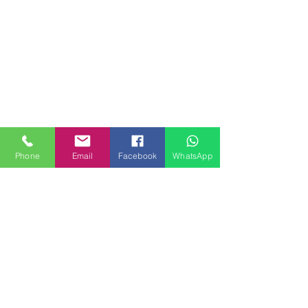
Phone
Email
Facebook
WhatsApp
MILANHOUSES
Piazzale Brescia 16
20149 Milano
Italia
+39 3772834928
Contattaci