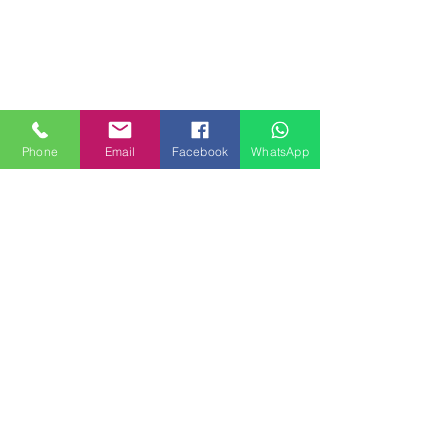
Phone
Email
Facebook
WhatsApp
MILANHOUSES
Piazzale Brescia 16
20149 Milano
Italia
+39 3772834928
Contattaci
FOLLOW US