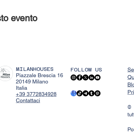
to evento
MILANHOUSES
FOLLOW US
Se
Piazzale Brescia 16
Qu
20149 Milano
Bl
Italia
Pr
+39 3772834928
Contattaci
©
tut
Po