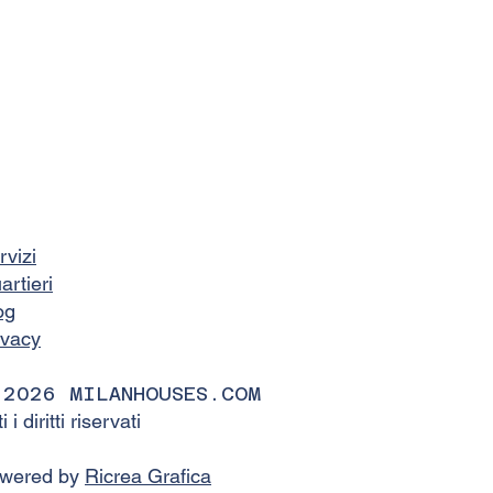
rvizi
artieri
og
ivacy
 2026 MILANHOUSES.COM
ti i diritti riservati
wered by
Ricrea Grafica