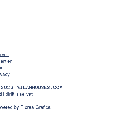
rvizi
artieri
og
ivacy
 2026 MILANHOUSES.COM
ti i diritti riservati
wered by
Ricrea Grafica