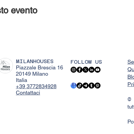
to evento
MILANHOUSES
FOLLOW US
Se
Piazzale Brescia 16
Qu
20149 Milano
Bl
Italia
Pr
+39 3772834928
Contattaci
©
tut
Po