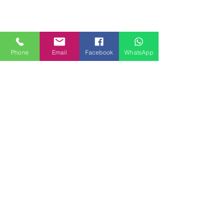
Phone
Email
Facebook
WhatsApp
MILANHOUSES
Piazzale Brescia 16
20149 Milano
Italia
+39 3772834928
Contattaci
FOLLOW US
Servizi
Quartieri
Blog